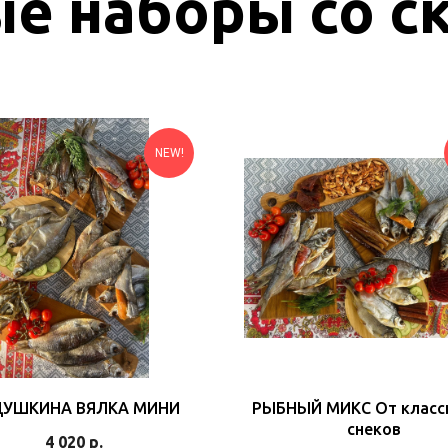
е наборы со с
NEW!
УШКИНА ВЯЛКА МИНИ
РЫБНЫЙ МИКС От класс
снеков
4 020
р.