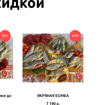
кидкой
NEW!
NEW!
ики до
ИКРЯНАЯ БОМБА
7 190
р.