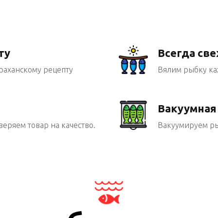
ту
Всегда св
раханскому рецепту
Вялим рыбку каж
Вакуумная
веряем товар на качество.
Вакуумируем рыб