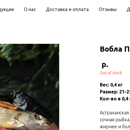
дукции
О нас
Доставка и оплата
Отзывы
Д
Вобла 
р.
Out of stock
Вес: 0,4 кг
Размер: 21-2
Кол-во в 0,4 
Астраханская
сочная рыбка
жирнее и бол