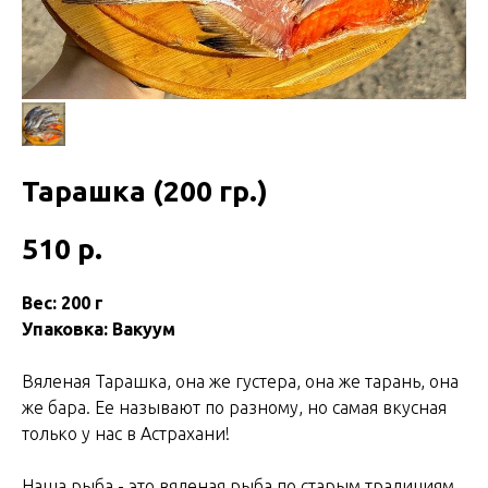
Тарашка (200 гр.)
510
р.
Вес: 200 г
Упаковка: Вакуум
Вяленая Тарашка, она же густера, она же тарань, она
же бара. Ее называют по разному, но самая вкусная
только у нас в Астрахани!
Наша рыба - это вяленая рыба по старым традициям